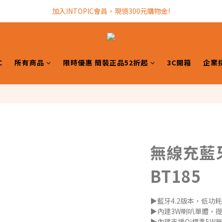
加入INTOPIC會員，現領300元購物金!
加入INTOPIC會員，現領300元購物金!
全館滿$499免運費!
加入INTOPIC會員，現領300元購物金!
C
所有商品
限時優惠 簡裝正品52折起
3C開箱
企業
無線充藍牙
BT185
▶藍牙4.2版本，低功
▶內建3W喇叭單體，
▶內建支援Qi標準5W