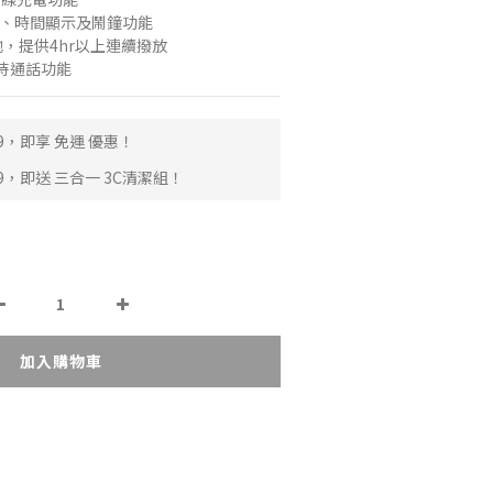
M、時間顯示及鬧鐘功能
池，提供4hr以上連續撥放
持通話功能
9，即享 免運 優惠！
9，即送 三合一 3C清潔組！
加入購物車