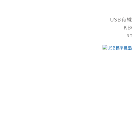
USB有
KB
N