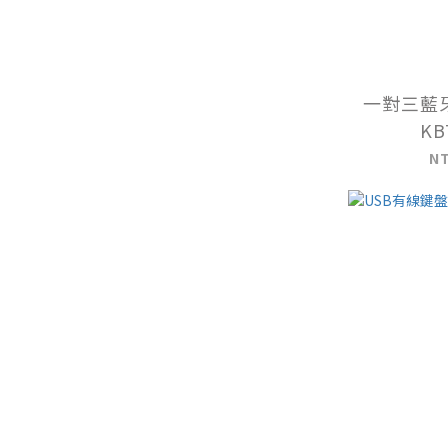
一對三藍
KB
N