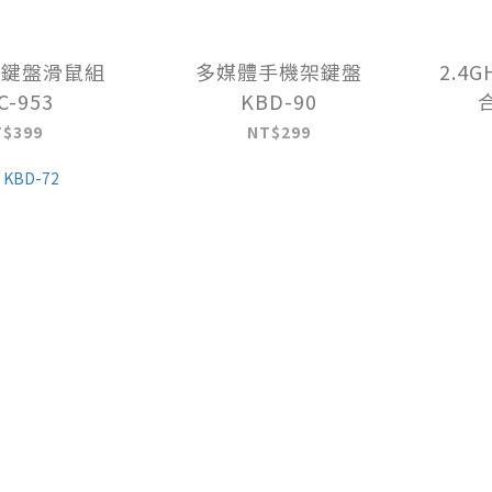
線鍵盤滑鼠組
多媒體手機架鍵盤
2.4
C-953
KBD-90
合
T$399
NT$299