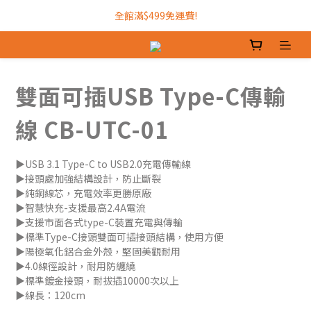
加入INTOPIC會員，現領300元購物金!
全館滿$499免運費!
加入INTOPIC會員，現領300元購物金!
雙面可插USB Type-C傳輸
線 CB-UTC-01
▶USB 3.1 Type-C to USB2.0充電傳輸線
▶接頭處加強結構設計，防止斷裂
▶純銅線芯，充電效率更勝原廠
▶智慧快充-支援最高2.4A電流
▶支援市面各式type-C裝置充電與傳輸
▶標準Type-C接頭雙面可插接頭結構，使用方便
▶陽極氧化鋁合金外殼，堅固美觀耐用
▶4.0線徑設計，耐用防纏繞
▶標準鍍金接頭，耐拔插10000次以上
▶線長：120cm