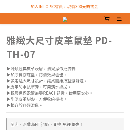
加入INTOPIC會員，現領300元購物金!
加入INTOPIC會員，現領300元購物金!
全館滿$499免運費!
加入INTOPIC會員，現領300元購物金!
雅緻大尺寸皮革鼠墊 PD-
TH-07
▶滑順經典皮革表層，滑鼠操作更流暢。
▶加厚橡膠底墊，防滑效果極佳。
▶多用途大尺寸設計，讓桌面維持整潔舒適。
▶皮革防水抗髒污，可用清水擦拭。
▶橡膠通過歐盟無毒REACH認證，使用更安心。
▶附贈皮革綁帶，方便收納攜帶。
▶相容於各類滑鼠。
全店，消費滿NT$499，即享 免運 優惠！