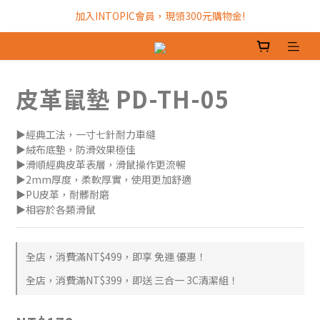
加入INTOPIC會員，現領300元購物金!
加入INTOPIC會員，現領300元購物金!
全館滿$499免運費!
加入INTOPIC會員，現領300元購物金!
皮革鼠墊 PD-TH-05
▶經典工法，一寸七針耐力車縫
▶絨布底墊，防滑效果極佳
▶滑順經典皮革表層，滑鼠操作更流暢
▶2mm厚度，柔軟厚實，使用更加舒適
▶PU皮革，耐髒耐磨
▶相容於各類滑鼠
全店，消費滿NT$499，即享 免運 優惠！
全店，消費滿NT$399，即送 三合一 3C清潔組！