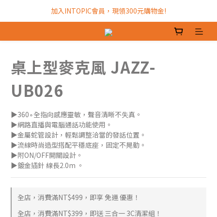
加入INTOPIC會員，現領300元購物金!
加入INTOPIC會員，現領300元購物金!
全館滿$499免運費!
加入INTOPIC會員，現領300元購物金!
桌上型麥克風 JAZZ-
UB026
▶360∘全指向感應靈敏，聲音清晰不失真。
▶網路直播與電腦通話功能使用。
▶金屬蛇管設計，輕鬆調整洽當的發話位置。
▶流線時尚造型搭配平穩底座，固定不晃動。
▶附ON/OFF開關設計。
▶鍍金插針 線長2.0m 。
全店，消費滿NT$499，即享 免運 優惠！
全店，消費滿NT$399，即送 三合一 3C清潔組！