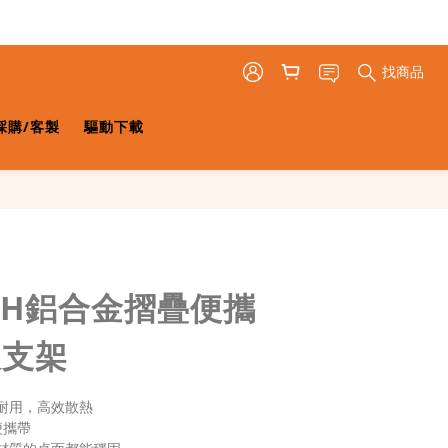
找商品
採購/客製
驅動下載
03 H鋁合金摺疊便攜
板支架
耐用，高效散熱
便攜帶