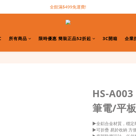
加入INTOPIC會員，現領300元購物金!
全館滿$499免運費!
加入INTOPIC會員，現領300元購物金!
C
所有商品
限時優惠 簡裝正品52折起
3C開箱
企業
HS-A0
筆電/平
▶全鋁合金材質，穩定
▶可折疊 易於收納 方