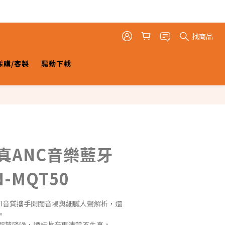
找商品
採購/客製
驅動下載
傳真ANC音樂藍牙
-MQT50
HIFI音質攜手開闊音場與細膩人聲解析，還
。
 克風智慧降噪，通話收音更清楚不失真。