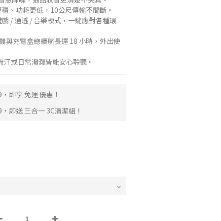
 連線更穩、功耗更低，10公尺傳輸不間斷。
 遊戲 / 通透 / 音樂模式，一鍵應對各種環
 耳機與充電盒總續航長達 18 小時，外出使
運動流汗或日常潑濺皆能安心聆聽。
9，即享 免運 優惠！
9，即送 三合一 3C清潔組！