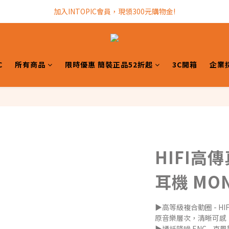
加入INTOPIC會員，現領300元購物金!
加入INTOPIC會員，現領300元購物金!
全館滿$499免運費!
加入INTOPIC會員，現領300元購物金!
C
所有商品
限時優惠 簡裝正品52折起
3C開箱
企業
HIFI高
耳機 MON
▶高等級複合動圈 - 
原音樂層次，清晰可感
▶通話降噪 ENC -