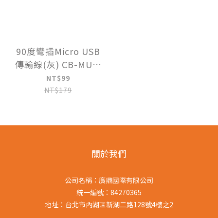
90度彎插Micro USB
傳輸線(灰) CB-MUC-
22
NT$99
NT$179
關於我們
公司名稱：廣鼎國際有限公司
統一編號：84270365
地址：台北市內湖區新湖二路128號4樓之2