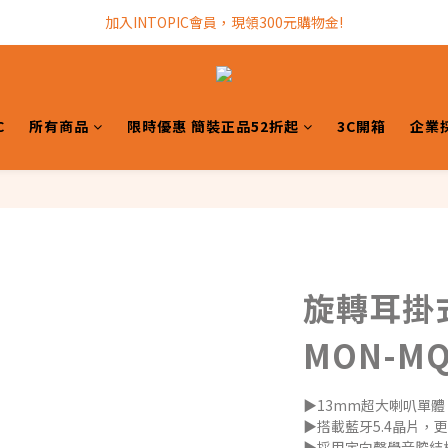
加入INTOPIC會員，現領300元購物金!
加入INTOPIC會員，現領300元購物金!
全館滿$499免運費!
加入INTOPIC會員，現領300元購物金!
C
所有商品
限時優惠 簡裝正品52折起
3C開箱
企業
旋轉耳掛
MON-MQ
▶13mm超大喇叭單體，
▶搭載藍牙5.4晶片，
▶採用定向聲學音腔結