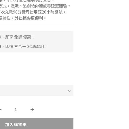
模式，激戰、追劇給你體感零延遲體驗。
，單次充電90分鐘可使用達20小時續航。
便攜性，外出攜帶更便利。
9，即享 免運 優惠！
9，即送 三合一 3C清潔組！
加入購物車