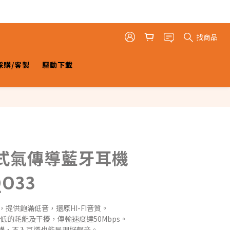
找商品
採購/客製
驅動下載
式氣傳導藍牙耳機
O33
提供飽滿低音，還原HI-FI音質。 
更低的耗能及干擾，傳輸速度達50Mbps。
構，不入耳道也能展現好聲音。