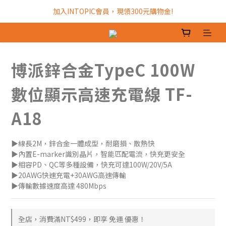
加入INTOPIC會員，現領300元購物金!
全館滿$499免運費!
加入INTOPIC會員，現領300元購物金!
博派鋅合金TypeC 100W
數位顯示高速充電線 TF-
A18
▶線長2M，鋅合金一體成型，耐磨損、散熱快
▶內置E-marker識別晶片，智能匹配電流，快充更安全
▶相容PD、QC等多種設備，快充可達100W/20V/5A
▶20AWG快速充電+30AWG高速傳輸
▶傳輸數據速度高達 480Mbps
全店，消費滿NT$499，即享 免運 優惠！