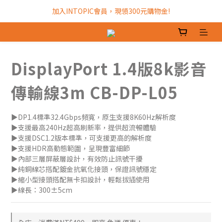
加入INTOPIC會員，現領300元購物金!
全館滿$499免運費!
加入INTOPIC會員，現領300元購物金!
DisplayPort 1.4版8k影音
傳輸線3m CB-DP-L05
▶DP1.4標準32.4Gbps頻寬，原生支援8K60Hz解析度
▶支援最高240Hz超高刷新率，提供超流暢體驗
▶支援DSC1.2版本標準，可支援更高的解析度
▶支援HDR高動態範圍，呈現豐富細節
▶內部三層屏蔽層設計，有效防止訊號干擾
▶純銅線芯搭配鍍金抗氧化接頭，保證訊號穩定
▶縮小型接頭搭配無卡扣設計，輕鬆拔插使用
▶線長：300±5cm