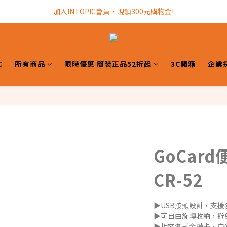
加入INTOPIC會員，現領300元購物金!
加入INTOPIC會員，現領300元購物金!
全館滿$499免運費!
加入INTOPIC會員，現領300元購物金!
C
所有商品
限時優惠 簡裝正品52折起
3C開箱
企業
GoCar
CR-52
▶USB接頭設計，支援
▶可自由旋轉收納，避
▶相容各式金融卡、自